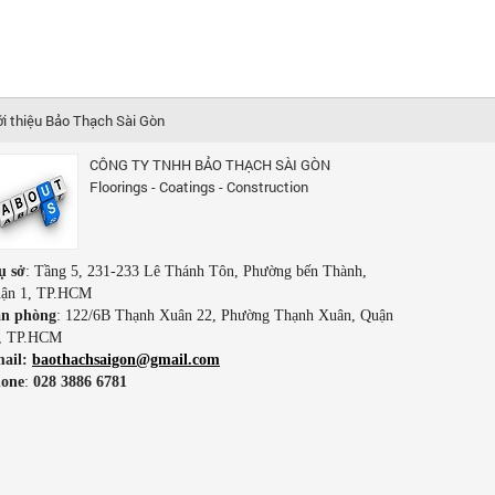
ới thiệu Bảo Thạch Sài Gòn
CÔNG TY TNHH BẢO THẠCH SÀI GÒN
Floorings - Coatings - Construction
ụ sở
: Tầng 5, 231-233 Lê Thánh Tôn, Phường bến Thành,
ận 1, TP.HCM
n phòng
: 122/6B Thạnh Xuân 22, Phường Thạnh Xuân, Quận
, TP.HCM
ail:
baothachsaigon@gmail.com
one
:
028 3886 6781