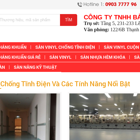
Hotline 1:
0903 7777 96
CÔNG TY TNHH B
Trụ sở:
Tầng 5, 231-233 L
Văn phòng:
122/6B Thạnh 
KHÁNG KHUẨN
SÀN VINYL CHỐNG TĨNH ĐIỆN
SÀN VINYL CUỘN
HÁNG KHUẨN GIÁ RẺ
SÀN VINYL
SÀN NHỰA HÈM KHÓA
SÀ
SÀN
SÀN NÂNG KỸ THUẬT
 Chống Tĩnh Điện Và Các Tính Năng Nổi Bật