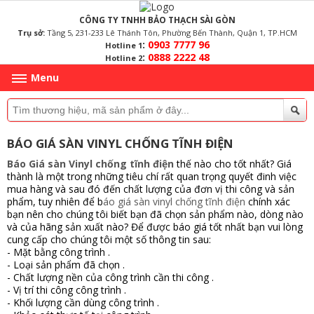
CÔNG TY TNHH BẢO THẠCH SÀI GÒN
Trụ sở:
Tầng 5, 231-233 Lê Thánh Tôn, Phường Bến Thành, Quận 1, TP.HCM
:
0903 7777 96
Hotline 1
:
0888 2222 48
Hotline 2
Menu
BÁO GIÁ SÀN VINYL CHỐNG TĨNH ĐIỆN
Báo Giá sàn Vinyl chống tĩnh điện
thế nào cho tốt nhất? Giá
thành là một trong những tiêu chí rất quan trọng quyết đinh việc
mua hàng và sau đó đến chất lượng của đơn vị thi công và sản
phẩm, tuy nhiên để b
áo giá sàn vinyl chống tĩnh điện
chính xác
bạn nên cho chúng tôi biết bạn đã chọn sản phẩm nào, dòng nào
và của hãng sản xuất nào? Để được báo giá tốt nhất bạn vui lòng
cung cấp cho chúng tôi một số thông tin sau:
- Mặt bằng công trình .
- Loại sản phẩm đã chọn .
- Chất lượng nền của công trình cần thi công .
- Vị trí thi công công trình .
- Khối lượng cần dùng công trình .