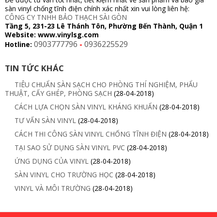
sàn vinyl chống tĩnh điện chính xác nhất xin vui lòng liên hệ:
CÔNG CY TNHH BẢO THẠCH SÀI GÒN
Tầng 5, 231-23 Lê Thánh Tôn, Phường Bến Thành, Quận 1
Website: www.vinylsg.com
0903777796
-
0936225529
Hotline:
TIN TỨC KHÁC
TIÊU CHUẨN SÀN SẠCH CHO PHÒNG THÍ NGHIỆM, PHẨU
THUẬT, CẤY GHÉP, PHÒNG SẠCH
(28-04-2018)
CÁCH LỰA CHỌN SÀN VINYL KHÁNG KHUẨN
(28-04-2018)
TƯ VẤN SÀN VINYL
(28-04-2018)
CÁCH THI CÔNG SÀN VINYL CHỐNG TĨNH ĐIỆN
(28-04-2018)
TẠI SAO SỬ DỤNG SÀN VINYL PVC
(28-04-2018)
ỨNG DỤNG CỦA VINYL
(28-04-2018)
SÀN VINYL CHO TRƯỜNG HỌC
(28-04-2018)
VINYL VÀ MÔI TRƯỜNG
(28-04-2018)