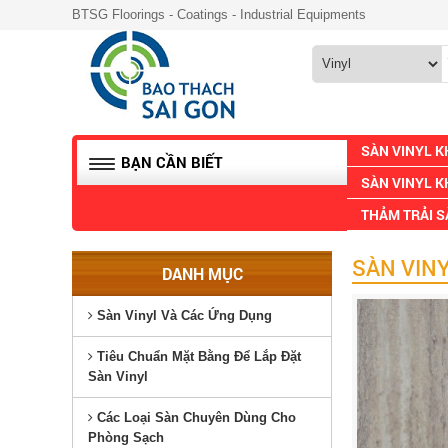
BTSG Floorings - Coatings - Industrial Equipments
SÀN VINYL 
BẠN CẦN BIẾT
SÀN VINYL K
THẢM TRẢI 
SÀN VINY
DANH MỤC
Sàn Vinyl Và Các Ứng Dụng
Tiêu Chuẩn Mặt Bằng Để Lắp Đặt
Sàn Vinyl
Các Loại Sàn Chuyên Dùng Cho
Phòng Sạch