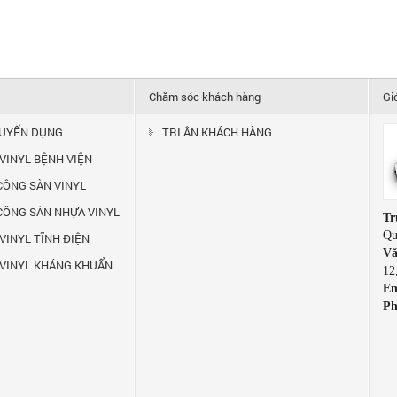
Chăm sóc khách hàng
Gi
TUYỂN DỤNG
TRI ÂN KHÁCH HÀNG
 VINYL BỆNH VIỆN
 CÔNG SÀN VINYL
 CÔNG SÀN NHỰA VINYL
Tr
Qu
VINYL TĨNH ĐIỆN
Vă
 VINYL KHÁNG KHUẨN
12
Em
Ph