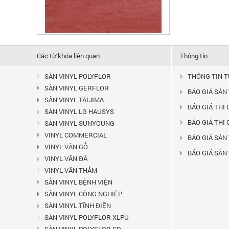
SÀN VINYL GERFLOR MIPOLAM
180 - 2003
Liên hệ
Là dòng vinyl dạng cuộn có nhiều màu
Các từ khóa liên quan
Thông tin
sắc khác nhau, có...
SÀN VINYL POLYFLOR
THÔNG TIN 
SÀN VINYL GERFLOR
BÁO GIÁ SÀN
SÀN VINYL TAIJIMA
BÁO GIÁ THI
SÀN VINYL LG HAUSYS
BÁO GIÁ THI
SÀN VINYL SUNYOUNG
VINYL COMMERCIAL
BÁO GIÁ SÀN 
VINYL VÂN GỖ
BÁO GIÁ SÀN
VINYL VÂN ĐÁ
VINYL VÂN THẢM
SÀN VINYL BỆNH VIỆN
SÀN VINYL CÔNG NGHIỆP
SÀN VINYL GERFLOR MIPOLAM
180 - 2002
SÀN VINYL TĨNH ĐIỆN
Liên hệ
SÀN VINYL POLYFLOR XLPU
Là dòng vinyl dạng cuộn có nhiều màu