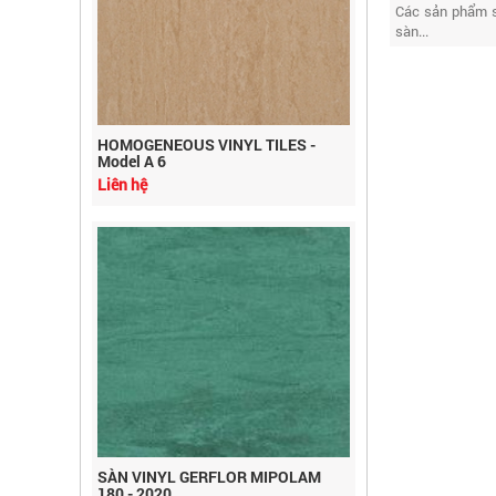
Các sản phẩm s
sàn...
HOMOGENEOUS VINYL TILES -
Model A 6
Liên hệ
SÀN VINYL GERFLOR MIPOLAM
180 - 2020
Liên hệ