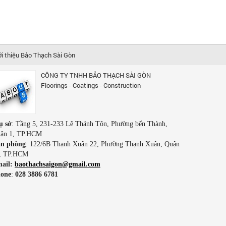
ới thiệu Bảo Thạch Sài Gòn
CÔNG TY TNHH BẢO THẠCH SÀI GÒN
Floorings - Coatings - Construction
ụ sở
: Tầng 5, 231-233 Lê Thánh Tôn, Phường bến Thành,
ận 1, TP.HCM
n phòng
: 122/6B Thạnh Xuân 22, Phường Thạnh Xuân, Quận
, TP.HCM
ail:
baothachsaigon@gmail.com
one
:
028 3886 6781