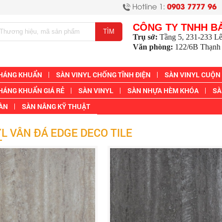
Hotline 1:
0903 7777 96
CÔNG TY TNHH B
Trụ sở:
Tầng 5, 231-233 L
Văn phòng:
122/6B Thạnh 
KHÁNG KHUẨN
SÀN VINYL CHỐNG TĨNH ĐIỆN
SÀN VINYL CUỘN
HÁNG KHUẨN GIÁ RẺ
SÀN VINYL
SÀN NHỰA HÈM KHÓA
SÀ
SÀN
SÀN NÂNG KỸ THUẬT
L VÂN ĐÁ EDGE DECO TILE