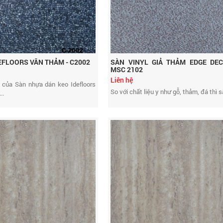
EFLOORS VÂN THẢM - C2002
SÀN VINYL GIẢ THẢM EDGE DEC
MSC 2102
Liên hệ
 của Sàn nhựa dán keo Idefloors
So với chất liệu y như gỗ, thảm, đá thì sà
..