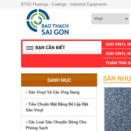
BTSG Floorings - Coatings - Industrial Equipments
SÀN VINYL 
BẠN CẦN BIẾT
SÀN VINYL K
THẢM TRẢI 
SÀN NHỰ
DANH MỤC
Sàn Vinyl Và Các Ứng Dụng
Tiêu Chuẩn Mặt Bằng Để Lắp Đặt
Sàn Vinyl
Các Loại Sàn Chuyên Dùng Cho
Phòng Sạch