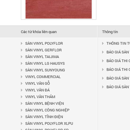
SÀN VINYL GERFLOR MIPOLAM
180 - 2003
Liên hệ
Là dòng vinyl dạng cuộn có nhiều màu
Các từ khóa liên quan
Thông tin
sắc khác nhau, có...
SÀN VINYL POLYFLOR
THÔNG TIN 
SÀN VINYL GERFLOR
BÁO GIÁ SÀN
SÀN VINYL TAIJIMA
BÁO GIÁ THI
SÀN VINYL LG HAUSYS
BÁO GIÁ THI
SÀN VINYL SUNYOUNG
VINYL COMMERCIAL
BÁO GIÁ SÀN 
VINYL VÂN GỖ
BÁO GIÁ SÀN
VINYL VÂN ĐÁ
VINYL VÂN THẢM
SÀN VINYL BỆNH VIỆN
SÀN VINYL GERFLOR MIPOLAM
SÀN VINYL CÔNG NGHIỆP
180 - 2002
SÀN VINYL TĨNH ĐIỆN
Liên hệ
SÀN VINYL POLYFLOR XLPU
Là dòng vinyl dạng cuộn có nhiều màu