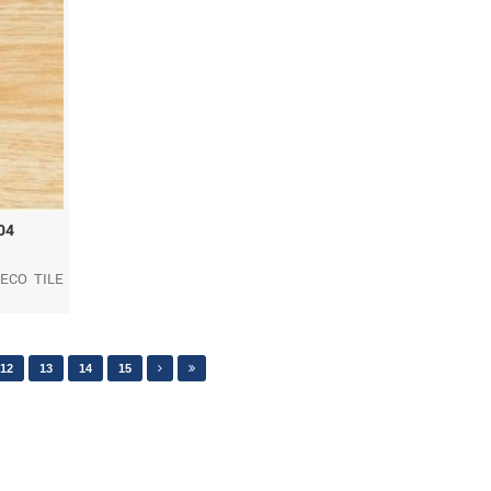
04
DECO TILE
12
13
14
15