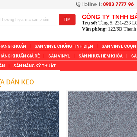
Hotline 1:
0903 7777 96
CÔNG TY TNHH B
Trụ sở:
Tầng 5, 231-233 L
Văn phòng:
122/6B Thạnh 
KHÁNG KHUẨN
SÀN VINYL CHỐNG TĨNH ĐIỆN
SÀN VINYL CUỘN
HÁNG KHUẨN GIÁ RẺ
SÀN VINYL
SÀN NHỰA HÈM KHÓA
SÀ
SÀN
SÀN NÂNG KỸ THUẬT
A DÁN KEO