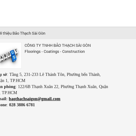
ới thiệu Bảo Thạch Sài Gòn
CÔNG TY TNHH BẢO THẠCH SÀI GÒN
Floorings - Coatings - Construction
ụ sở
: Tầng 5, 231-233 Lê Thánh Tôn, Phường bến Thành,
ận 1, TP.HCM
n phòng
: 122/6B Thạnh Xuân 22, Phường Thạnh Xuân, Quận
, TP.HCM
ail:
baothachsaigon@gmail.com
one
:
028 3886 6781