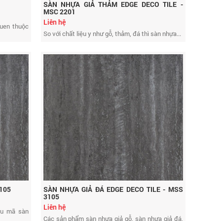
SÀN NHỰA GIẢ THẢM EDGE DECO TILE -
MSC 2201
Liên hệ
quen thuộc
So với chất liệu y như gỗ, thảm, đá thì sàn nhựa...
105
SÀN NHỰA GIẢ ĐÁ EDGE DECO TILE - MSS
3105
Liên hệ
ẫu mã sàn
Các sản phẩm sàn nhựa giả gỗ, sàn nhựa giả đá,