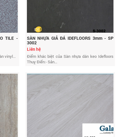
O TILE -
SÀN NHỰA GIẢ ĐÁ IDEFLOORS 3mm - SP
3002
Liên hệ
n vinyl...
Điểm khác biệt của Sàn nhựa dán keo Idefloors
Thuỵ Điển:- Sản...