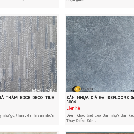
..
IẢ THẢM EDGE DECO TILE -
SÀN NHỰA GIẢ ĐÁ IDEFLOORS 3
3004
Liên hệ
 y như gỗ, thảm, đá thì sàn nhựa...
Điểm khác biệt của Sàn nhựa dán keo
Thuỵ Điển:- Sản...