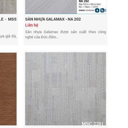
LE - MSS
SÀN NHỰA GALAMAX - NA 202
Liên hệ
Sàn nhựa Galamax được sản xuất theo công
ựa giả đá,
nghệ của Đức đảm...