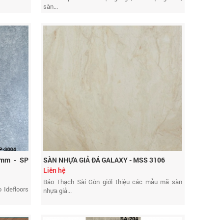
sàn...
mm - SP
SÀN NHỰA GIẢ ĐÁ GALAXY - MSS 3106
Liên hệ
Bảo Thạch Sài Gòn giới thiệu các mẫu mã sàn
 Idefloors
nhựa giả...