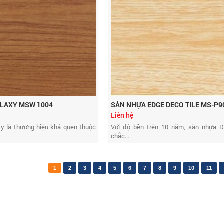
LAXY MSW 1004
SÀN NHỰA EDGE DECO TILE MS-P9
Liên hệ
y là thương hiệu khá quen thuộc
Với độ bền trên 10 năm, sàn nhựa 
chắc...
1
2
3
4
5
6
7
8
9
10
11