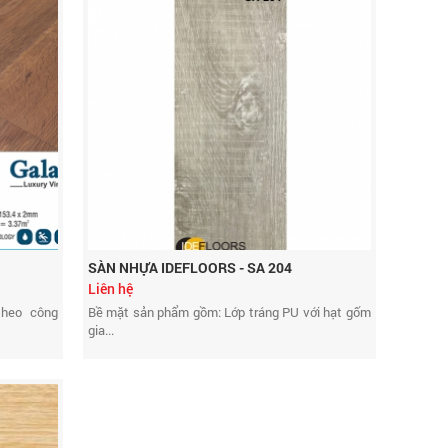
SÀN NHỰA IDEFLOORS - SA 204
Liên hệ
theo công
Bề mặt sản phẩm gồm: Lớp tráng PU với hạt gốm
gia...