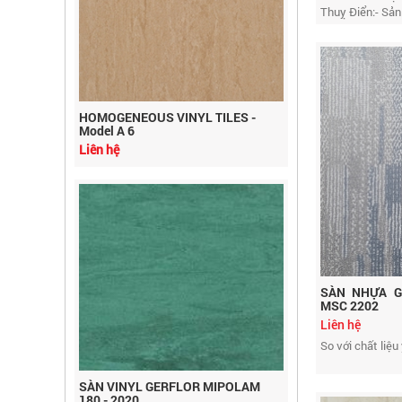
Thuỵ Điển:- Sản.
HOMOGENEOUS VINYL TILES -
Model A 6
Liên hệ
SÀN NHỰA G
MSC 2202
Liên hệ
So với chất liệu
SÀN VINYL GERFLOR MIPOLAM
180 - 2020
Liên hệ