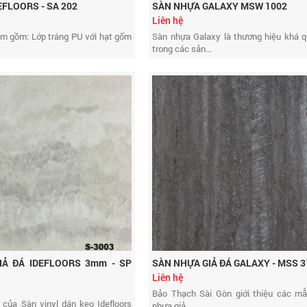
FLOORS - SA 202
SÀN NHỰA GALAXY MSW 1002
Liên hệ
m gồm: Lớp tráng PU với hạt gốm
Sàn nhựa Galaxy là thương hiệu khá 
trong các sản...
IẢ ĐÁ IDEFLOORS 3mm - SP
SÀN NHỰA GIẢ ĐÁ GALAXY - MSS 3
Liên hệ
Bảo Thạch Sài Gòn giới thiệu các m
 của Sàn vinyl dán keo Idefloors
nhựa giả...