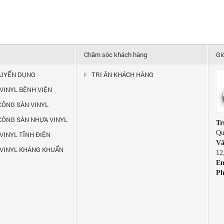
Chăm sóc khách hàng
Gi
TUYỂN DỤNG
TRI ÂN KHÁCH HÀNG
 VINYL BỆNH VIỆN
 CÔNG SÀN VINYL
 CÔNG SÀN NHỰA VINYL
Tr
Qu
VINYL TĨNH ĐIỆN
Vă
 VINYL KHÁNG KHUẨN
12
Em
Ph