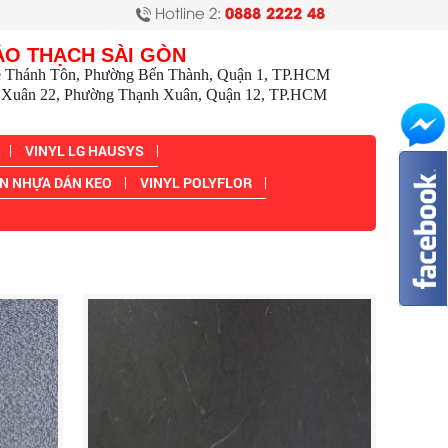
Hotline 2:
0888 2222 48
ẢO THẠCH SÀI GÒN
ê Thánh Tôn, Phường Bến Thành, Quận 1, TP.HCM
Xuân 22, Phường Thạnh Xuân, Quận 12, TP.HCM
VINYL LG HAUSYS
N NHỰA DÁN KEO
VINYL POLYFLOR