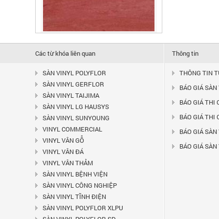
SÀN VINYL GERFLOR MIPOLAM
180 - 2003
Liên hệ
Các từ khóa liên quan
Thông tin
Là dòng vinyl dạng cuộn có nhiều màu
sắc khác nhau, có...
SÀN VINYL POLYFLOR
THÔNG TIN 
SÀN VINYL GERFLOR
BÁO GIÁ SÀN
SÀN VINYL TAIJIMA
BÁO GIÁ THI
SÀN VINYL LG HAUSYS
BÁO GIÁ THI
SÀN VINYL SUNYOUNG
VINYL COMMERCIAL
BÁO GIÁ SÀN 
VINYL VÂN GỖ
BÁO GIÁ SÀN
VINYL VÂN ĐÁ
VINYL VÂN THẢM
SÀN VINYL BỆNH VIỆN
SÀN VINYL CÔNG NGHIỆP
SÀN VINYL GERFLOR MIPOLAM
SÀN VINYL TĨNH ĐIỆN
180 - 2002
Liên hệ
SÀN VINYL POLYFLOR XLPU