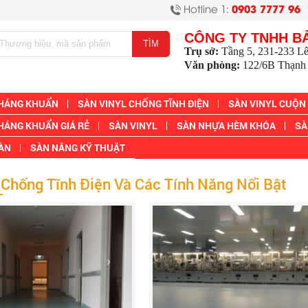
Hotline 1:
0903 7777 96
CÔNG TY TNHH B
Trụ sở:
Tầng 5, 231-233 L
Văn phòng:
122/6B Thạnh 
KHÁNG KHUẨN
SÀN VINYL CHỐNG TĨNH ĐIỆN
SÀN VINYL CUỘN
HÁNG KHUẨN GIÁ RẺ
SÀN VINYL
SÀN NHỰA HÈM KHÓA
SÀ
SÀN
SÀN NÂNG KỸ THUẬT
 Chống Tĩnh Điện Và Các Tính Năng Nổi Bật