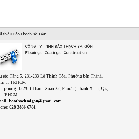
ới thiệu Bảo Thạch Sài Gòn
CÔNG TY TNHH BẢO THẠCH SÀI GÒN
Floorings - Coatings - Construction
ụ sở
: Tầng 5, 231-233 Lê Thánh Tôn, Phường bến Thành,
ận 1, TP.HCM
n phòng
: 122/6B Thạnh Xuân 22, Phường Thạnh Xuân, Quận
, TP.HCM
ail:
baothachsaigon@gmail.com
one
:
028 3886 6781