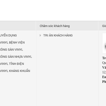
Chăm sóc khách hàng
Gi
TUYỂN DỤNG
TRI ÂN KHÁCH HÀNG
 VINYL BỆNH VIỆN
 CÔNG SÀN VINYL
 CÔNG SÀN NHỰA VINYL
Tr
Qu
VINYL TĨNH ĐIỆN
Vă
 VINYL KHÁNG KHUẨN
12
Em
Ph