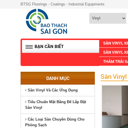
BTSG Floorings - Coatings - Industrial Equipments
SÀN VINYL 
BẠN CẦN BIẾT
SÀN VINYL K
THẢM TRẢI 
Sàn Vinyl
DANH MỤC
Sàn Vinyl Và Các Ứng Dụng
Tiêu Chuẩn Mặt Bằng Để Lắp Đặt
Sàn Vinyl
Các Loại Sàn Chuyên Dùng Cho
Phòng Sạch