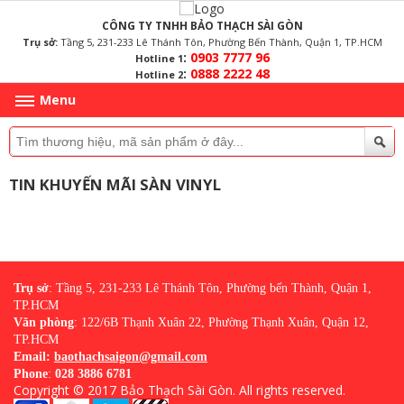
CÔNG TY TNHH BẢO THẠCH SÀI GÒN
Trụ sở:
Tầng 5, 231-233 Lê Thánh Tôn, Phường Bến Thành, Quận 1, TP.HCM
:
0903 7777 96
Hotline 1
:
0888 2222 48
Hotline 2
Menu
TIN KHUYẾN MÃI SÀN VINYL
Trụ sở
: Tầng 5, 231-233 Lê Thánh Tôn, Phường bến Thành, Quận 1,
TP.HCM
Văn phòng
: 122/6B Thạnh Xuân 22, Phường Thạnh Xuân, Quận 12,
TP.HCM
Email:
baothachsaigon@gmail.com
Phone
:
028 3886 6781
Copyright © 2017
Bảo Thạch Sài Gòn
. All rights reserved.