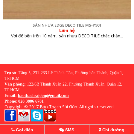
SÀN NHỰA EDGE DECO TILE MS-P901
Liên hệ
Với độ bền trên 10 năm, sàn nhựa DECO TILE chắc chắn...
Trụ sở
: Tầng 5, 231-233 Lê Thánh Tôn, Phường bến Thành, Quận 1,
TP.HCM
Văn phòng
: 122/6B Thạnh Xuân 22, Phường Thạnh Xuân, Quận 12,
TP.HCM
Email:
baothachsaigon@gmail.com
Phone
:
028 3886 6781
Copyright © 2017
Bảo Thạch Sài Gòn
. All rights reserved.
Gọi điện
SMS
Chỉ đường