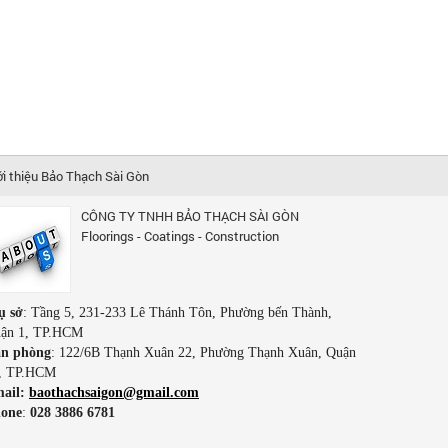
ới thiệu Bảo Thạch Sài Gòn
CÔNG TY TNHH BẢO THẠCH SÀI GÒN
Floorings - Coatings - Construction
ụ sở
: Tầng 5, 231-233 Lê Thánh Tôn, Phường bến Thành,
ận 1, TP.HCM
n phòng
: 122/6B Thạnh Xuân 22, Phường Thạnh Xuân, Quận
, TP.HCM
ail:
baothachsaigon@gmail.com
one
:
028 3886 6781