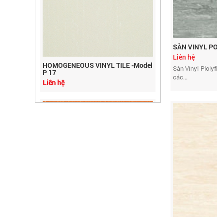
SÀN VINYL P
HOMOGENEOUS VINYL TILE -Model
Liên hệ
P 17
Sàn Vinyl Ploly
Liên hệ
các...
HOMOGENEOUS VINYL TILE -
Model P 16
Liên hệ