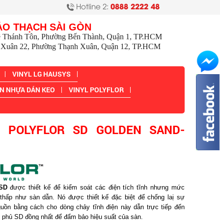
Hotline 2:
0888 2222 48
ẢO THẠCH SÀI GÒN
ê Thánh Tôn, Phường Bến Thành, Quận 1, TP.HCM
Xuân 22, Phường Thạnh Xuân, Quận 12, TP.HCM
VINYL LG HAUSYS
N NHỰA DÁN KEO
VINYL POLYFLOR
L POLYFLOR SD GOLDEN SAND-
 SD
được thiết kế để kiểm soát các điện tích tĩnh nhưng mức
hấp như sàn dẫn. Nó được thiết kế đặc biệt để chống laị sự
nguồn bằng cách cho dòng chảy tĩnh điện này dẫn trực tiếp đến
p phủ SD đồng nhất để đẩm bảo hiệu suất của sàn.