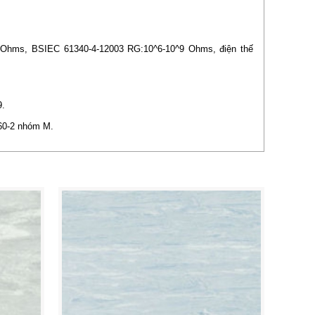
 Ohms, BSIEC 61340-4-12003 RG:10^6-10^9 Ohms, điện thế
9.
660-2 nhóm M.