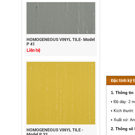
HOMOGENEOUS VINYL TILE- Model
P 41
Liên hệ
Đặc tính kỹ 
1. Thông tin
• Độ dày: 2 m
• Kích thướt
• Xuất xứ: A
HOMOGENEOUS VINYL TILE -
Model P 32
2. Thông số 
Liên hệ