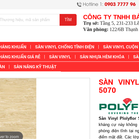
Hotline 1:
0903 7777 96
CÔNG TY TNHH B
Trụ sở:
Tầng 5, 231-233 L
Văn phòng:
122/6B Thạnh 
KHÁNG KHUẨN
SÀN VINYL CHỐNG TĨNH ĐIỆN
SÀN VINYL CUỘN
HÁNG KHUẨN GIÁ RẺ
SÀN VINYL
SÀN NHỰA HÈM KHÓA
SÀ
SÀN
SÀN NÂNG KỸ THUẬT
SÀN VINY
5070
Sàn Vinyl Plolyflor
kháng cự này không t
phóng điện tĩnh tại 
ver to zoom
điểm mặt đất. Các lớ