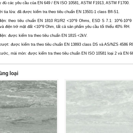
y đủ các yêu cầu của EN 649 / EN ISO 10581, ASTM F1913, ASTM F1700.
i tia lửa: đã được kiểm tra theo tiêu chuẩn EN 13501-1 class Bfl-S1.
điện: theo tiêu chuẩn EN 1810 R1/R2 <10^9 Ohms, ESD S 7.1: 10^6-10^9
và điện trở mặt đất <10^9 Ohm, tất cả sản phẩm yêu cầu tối thiểu 40% RH.
điện: được kiểm tra theo tiêu chuẩn EN 1815 <2kV.
 trượt: được kiểm tra theo tiêu chuẩn EN 13893 class DS và AS/NZS 4586 R
 xước, mài mòn: được kiểm tra theo tiêu chuẩn EN ISO 10581 loại 2 và EN 
ùng loại