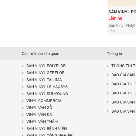
SÀN VINYL P
Liên hệ
Sàn Vinyl Ploly
các...
Các từ khóa liên quan
Thông tin
SÀN VINYL POLYFLOR
THÔNG TIN 
SÀN VINYL GERFLOR
BÁO GIÁ SÀN
SÀN VINYL TAIJIMA
HOMOGENEOUS VINYL TILE -
BÁO GIÁ THI
Model P 12
SÀN VINYL LG HAUSYS
Liên hệ
BÁO GIÁ THI
SÀN VINYL SUNYOUNG
VINYL COMMERCIAL
BÁO GIÁ SÀN 
VINYL VÂN GỖ
BÁO GIÁ SÀN
VINYL VÂN ĐÁ
VINYL VÂN THẢM
SÀN VINYL BỆNH VIỆN
SÀN VINYL CÔNG NGHIỆP