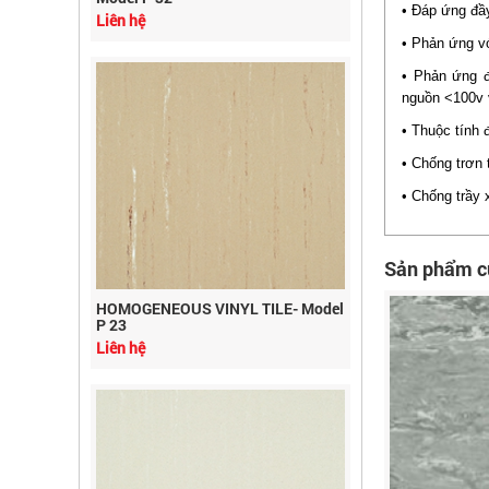
• Đáp ứng đầ
• Phản ứng vớ
• Phản ứng 
nguồn <100v 
• Thuộc tính 
• Chống trơn
• Chống trầy
Sản phẩm c
HOMOGENEOUS VINYL TILE- Model
P 23
Liên hệ