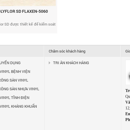
OLYFLOR SD FLAXEN-5060
flor SD được thiết kế để kiểm soát
Chăm sóc khách hàng
Gi
TUYỂN DỤNG
TRI ÂN KHÁCH HÀNG
 VINYL BỆNH VIỆN
 CÔNG SÀN VINYL
 CÔNG SÀN NHỰA VINYL
Tr
Qu
VINYL TĨNH ĐIỆN
Vă
 VINYL KHÁNG KHUẨN
12
Em
Ph