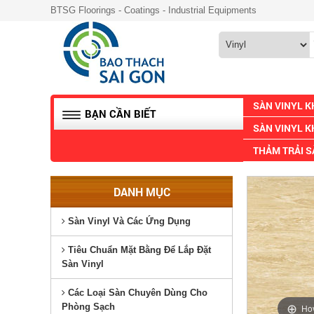
BTSG Floorings - Coatings - Industrial Equipments
SÀN VINYL 
BẠN CẦN BIẾT
SÀN VINYL K
THẢM TRẢI 
DANH MỤC
Sàn Vinyl Và Các Ứng Dụng
Tiêu Chuẩn Mặt Bằng Để Lắp Đặt
Sàn Vinyl
Các Loại Sàn Chuyên Dùng Cho
Phòng Sạch
Ho